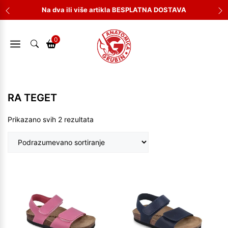
Skip
Na dva ili više artikla BESPLATNA DOSTAVA
to
content
0
RA TEGET
Prikazano svih 2 rezultata