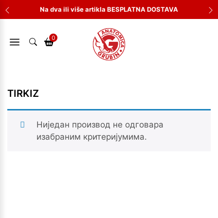
Skip
Na dva ili više artikla BESPLATNA DOSTAVA
to
content
0
TIRKIZ
Ниједан производ не одговара
изабраним критеријумима.