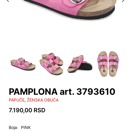
PAMPLONA art. 3793610
PAPUČE
,
ŽENSKA OBUĆA
7.190,00
RSD
Boja
PINK