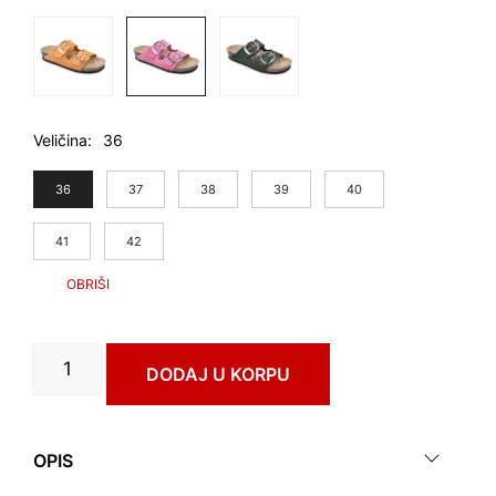
Veličina
36
36
37
38
39
40
41
42
PAMPLONA
DODAJ U KORPU
art.
3793610
количина
OPIS