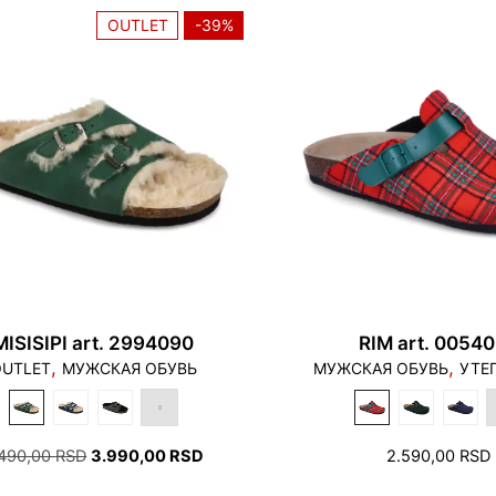
OUTLET
-39%
MISISIPI art. 2994090
RIM art. 0054
,
,
UTLET
МУЖСКАЯ ОБУВЬ
МУЖСКАЯ ОБУВЬ
УТЕ
ПЕРВОНАЧАЛЬНАЯ
ТЕКУЩАЯ
.490,00
RSD
3.990,00
RSD
2.590,00
RSD
ЦЕНА
ЦЕНА: