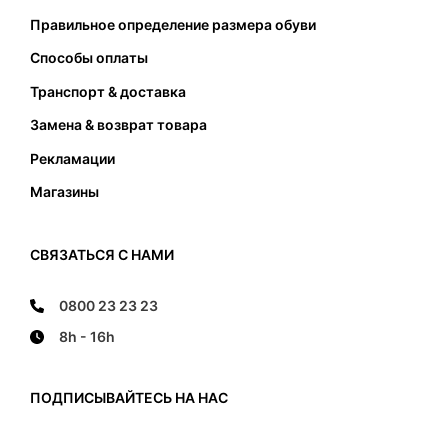
подошвы. Стопа не должна касаться передней
Правильное определение размера обуви
и задней части и не должна наступать на край
подошвы.
Способы оплаты
Транспорт & доставка
Замена & возврат товара
Рекламации
Магазины
СВЯЗАТЬСЯ С НАМИ
0800 23 23 23
8h - 16h
ПОДПИСЫВАЙТЕСЬ НА НАС