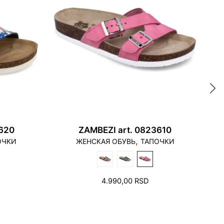
 касаться края подошвы, и пятка не должна
одошвы.
3620
ZAMBEZI art. 0823610
,
ОЧКИ
ЖЕНСКАЯ ОБУВЬ
ТАПОЧКИ
4.990,00
RSD
альцев необходимо оставить свободное
сколько миллиметров.