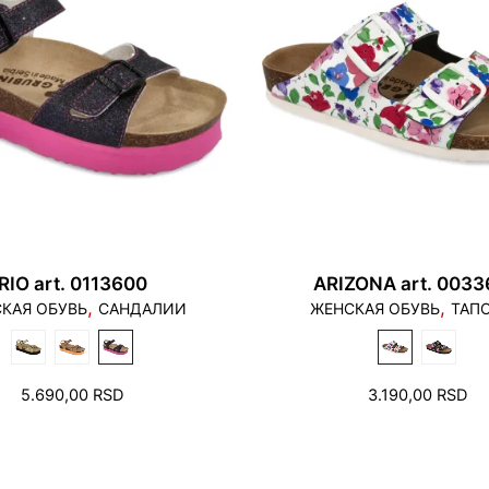
1. Пальцы не должны
наступать на край п
RIO art. 0113600
ARIZONA art. 003
,
,
КАЯ ОБУВЬ
САНДАЛИИ
ЖЕНСКАЯ ОБУВЬ
ТАП
5.690,00
RSD
3.190,00
RSD
2. В зоне пятки и п
пространство на не