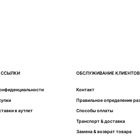
 ССЫЛКИ
ОБСЛУЖИВАНИЕ КЛИЕНТОВ
3. Для пальцев оста
свободного движени
конфиденциальности
Контакт
4. Напоминаем, что
купки
Правильное определение ра
возместить покупкой
ставки в аутлет
Способы оплаты
может вызвать толь
соответствующего р
Транспорт & доставка
следует обратить в
Замена & возврат товара
подошвы. Стопа не д