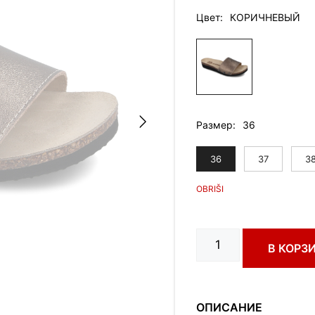
Цвет
КОРИЧНЕВЫЙ
Размер
36
36
37
3
Количество
В КОРЗ
товара
ALBINA
art.
2613670
ОПИСАНИЕ