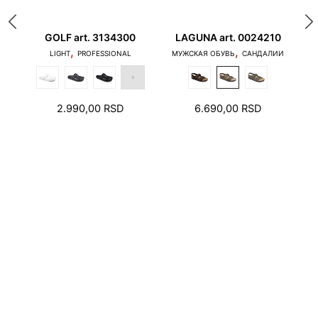
040
GOLF art. 3134300
LAGUNA art. 0024210
,
,
НЫЕ
LIGHT
PROFESSIONAL
МУЖСКАЯ ОБУВЬ
САНДАЛИИ
1. Пальцы не должны касаться края подошвы, и
2.990,00
RSD
6.690,00
RSD
пятка не должна наступать на край подошвы.
2. В зоне пятки и пальцев необходимо оставить
свободное пространство на несколько