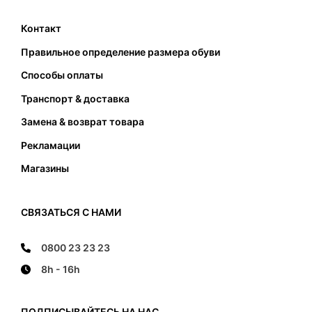
выборе соответствующего размера, кроме
подходящей длины также следует обратить
Контакт
внимание на соответствующую ширину
Правильное определение размера обуви
подошвы. Стопа не должна касаться передней
и задней части и не должна наступать на край
Способы оплаты
подошвы.
Транспорт & доставка
Замена & возврат товара
Рекламации
Магазины
СВЯЗАТЬСЯ С НАМИ
0800 23 23 23
8h - 16h
ПОДПИСЫВАЙТЕСЬ НА НАС