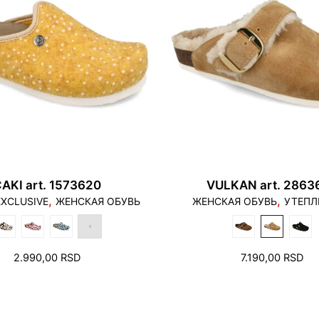
1. Пальцы не должны
наступать на край п
AKI art. 1573620
VULKAN art. 2863
,
,
EXCLUSIVE
ЖЕНСКАЯ ОБУВЬ
ЖЕНСКАЯ ОБУВЬ
УТЕПЛ
2.990,00
RSD
7.190,00
RSD
2. В зоне пятки и п
пространство на не