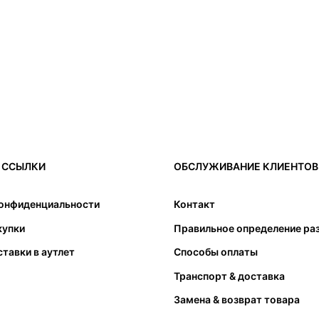
 ССЫЛКИ
ОБСЛУЖИВАНИЕ КЛИЕНТОВ
3. Для пальцев оста
свободного движени
конфиденциальности
Контакт
4. Напоминаем, что
купки
Правильное определение ра
возместить покупкой
ставки в аутлет
Способы оплаты
может вызвать толь
соответствующего р
Транспорт & доставка
следует обратить в
Замена & возврат товара
подошвы. Стопа не д