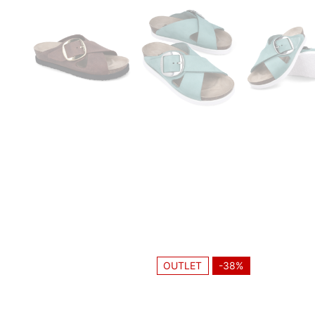
OUTLET
-38%