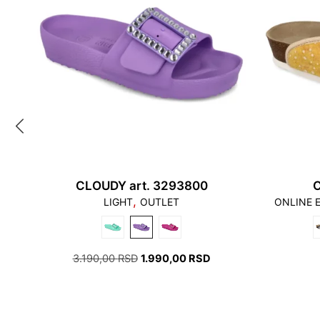
CLOUDY art. 3293800
C
,
LIGHT
OUTLET
ONLINE 
ПЕРВОНАЧАЛЬНАЯ
ТЕКУЩАЯ
3.190,00
RSD
1.990,00
RSD
ЦЕНА
ЦЕНА:
СОСТАВЛЯЛА
1.990,00 RSD.
3.190,00 RSD.