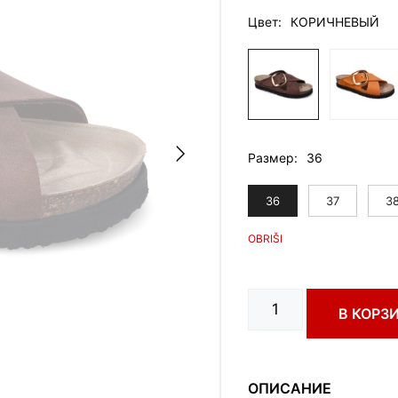
Цвет
КОРИЧНЕВЫЙ
Размер
36
36
37
3
Количество
В КОРЗ
товара
GOLIJA
art.
0723610
ОПИСАНИЕ