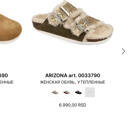
 касаться края подошвы, и пятка не должна
одошвы.
690
ARIZONA art. 0033790
,
ЕННЫЕ
ЖЕНСКАЯ ОБУВЬ
УТЕПЛЕННЫЕ
6.990,00
RSD
альцев необходимо оставить свободное
сколько миллиметров.