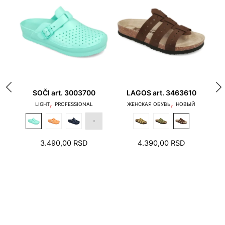
соблюдать следующие правила при
Navedeni opseg dužina odnosi se na potrebnu
определении правильного размера обуви:
dužinu stopala za navedeni broj.
80
SOČI art. 3003700
LAGOS art. 3463610
S
,
,
НЫЕ
LIGHT
PROFESSIONAL
ЖЕНСКАЯ ОБУВЬ
НОВЫЙ
ЖЕ
1. Пальцы не должны касаться края подошвы, и
3.490,00
RSD
4.390,00
RSD
пятка не должна наступать на край подошвы.