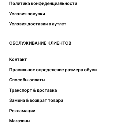
Политика конфиденциальности
4. Напоминаем, что недостаточную ширину
Условия покупки
подошвы нельзя возместить покупкой
Условия доставки в аутлет
большего размера. Это, на самом деле, может
вызвать только проблемы. Таким образом, при
выборе соответствующего размера, кроме
ОБСЛУЖИВАНИЕ КЛИЕНТОВ
подходящей длины также следует обратить
внимание на соответствующую ширину
Контакт
подошвы. Стопа не должна касаться передней
Правильное определение размера обуви
и задней части и не должна наступать на край
подошвы.
Способы оплаты
Транспорт & доставка
Замена & возврат товара
Рекламации
Магазины