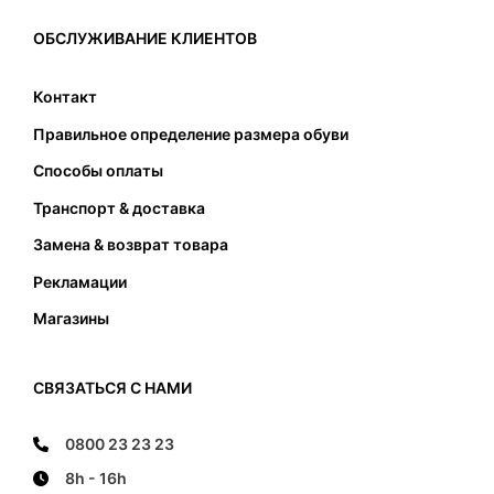
вызвать только проблемы. Таким образом, при
выборе соответствующего размера, кроме
ОБСЛУЖИВАНИЕ КЛИЕНТОВ
подходящей длины также следует обратить
внимание на соответствующую ширину
Контакт
подошвы. Стопа не должна касаться передней
Правильное определение размера обуви
и задней части и не должна наступать на край
подошвы.
Способы оплаты
Транспорт & доставка
Замена & возврат товара
Рекламации
Магазины
СВЯЗАТЬСЯ С НАМИ
0800 23 23 23
8h - 16h