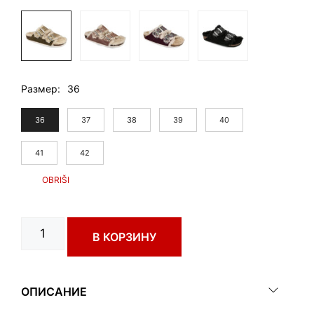
Размер
36
36
37
38
39
40
41
42
Количество
В КОРЗИНУ
товара
ARIZONA
art.
0033790
ОПИСАНИЕ