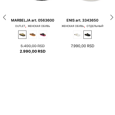
680
MARBELJA art. 0563600
ENIS art. 3343650
,
,
Ь
OUTLET
ЖЕНСКАЯ ОБУВЬ
ЖЕНСКАЯ ОБУВЬ
ОТДЕЛЬНЫЙ
ONLI
1. Пальцы не должны касаться края подошвы, и
ПЕРВОНАЧАЛЬНАЯ
5.490,00
RSD
7.990,00
RSD
пятка не должна наступать на край подошвы.
ЦЕНА
ТЕКУЩАЯ
2.990,00
RSD
СОСТАВЛЯЛА
ЦЕНА:
5.490,00 RSD.
2.990,00 RSD.
2. В зоне пятки и пальцев необходимо оставить