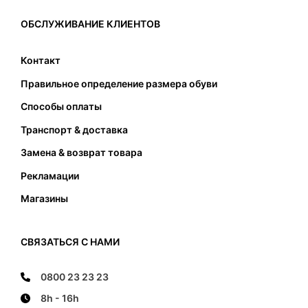
вызвать только проблемы. Таким образом, при
выборе соответствующего размера, кроме
ОБСЛУЖИВАНИЕ КЛИЕНТОВ
подходящей длины также следует обратить
внимание на соответствующую ширину
Контакт
подошвы. Стопа не должна касаться передней
Правильное определение размера обуви
и задней части и не должна наступать на край
подошвы.
Способы оплаты
Транспорт & доставка
Замена & возврат товара
Рекламации
Магазины
СВЯЗАТЬСЯ С НАМИ
0800 23 23 23
8h - 16h