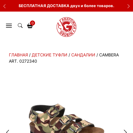
Перейти
БЕСПЛАТНАЯ ДОСТАВКА двух и более товаров.
к
содержимому
0
ГЛАВНАЯ
/
ДЕТСКИЕ ТУФЛИ
/
САНДАЛИИ
/ CAMBERA
ART. 0272340