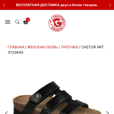
Перейти
БЕСПЛАТНАЯ ДОСТАВКА двух и более товаров.
к
содержимому
0
ГЛАВНАЯ
/
ЖЕНСКАЯ ОБУВЬ
/
ТАПОЧКИ
/ CASTOR ART.
3733640