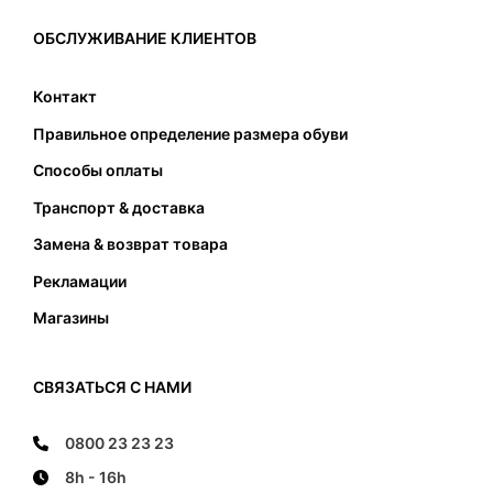
вызвать только проблемы. Таким образом, при
выборе соответствующего размера, кроме
ОБСЛУЖИВАНИЕ КЛИЕНТОВ
подходящей длины также следует обратить
внимание на соответствующую ширину
Контакт
подошвы. Стопа не должна касаться передней
Правильное определение размера обуви
и задней части и не должна наступать на край
подошвы.
Способы оплаты
Транспорт & доставка
Замена & возврат товара
Рекламации
Магазины
СВЯЗАТЬСЯ С НАМИ
0800 23 23 23
8h - 16h