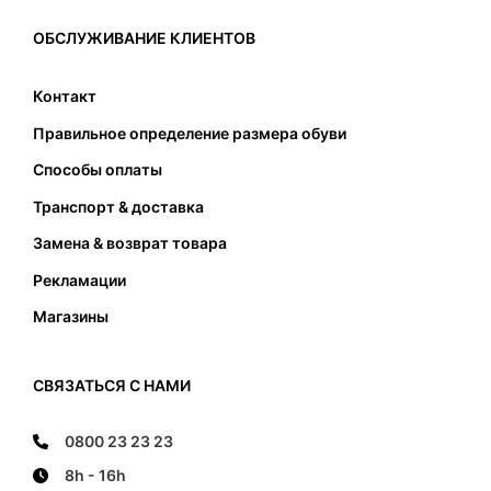
вызвать только проблемы. Таким образом, при
выборе соответствующего размера, кроме
ОБСЛУЖИВАНИЕ КЛИЕНТОВ
подходящей длины также следует обратить
внимание на соответствующую ширину
Контакт
подошвы. Стопа не должна касаться передней
Правильное определение размера обуви
и задней части и не должна наступать на край
подошвы.
Способы оплаты
Транспорт & доставка
Замена & возврат товара
Рекламации
Магазины
СВЯЗАТЬСЯ С НАМИ
0800 23 23 23
8h - 16h