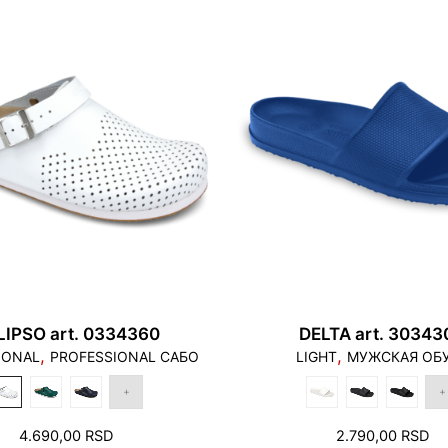
Метка:
Classic Men
48/15
30,
Navedeni opseg dužin
navedeni broj.
1. Пальцы не должны
наступать на край п
LIPSO art. 0334360
DELTA art. 30343
,
,
IONAL
PROFESSIONAL САБО
LIGHT
МУЖСКАЯ ОБ
4.690,00
RSD
2.790,00
RSD