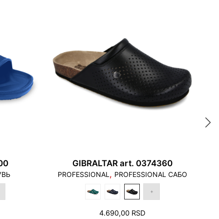
6 - 31,0
a odnosi se na potrebnu dužinu stopala za
 касаться края подошвы, и пятка не должна
одошвы.
00
GIBRALTAR art. 0374360
,
УВЬ
PROFESSIONAL
PROFESSIONAL САБО
P
4.690,00
RSD