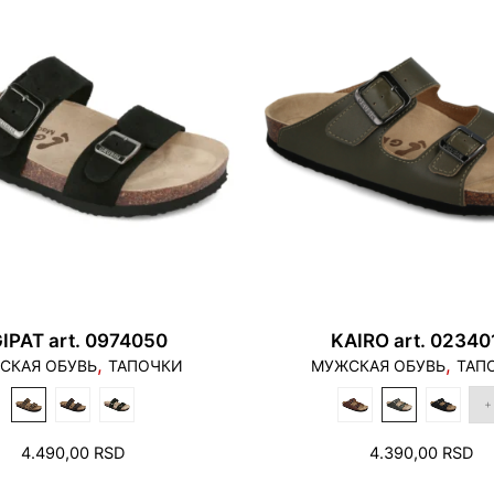
48/15
30,
Navedeni opseg dužin
navedeni broj.
1. Пальцы не должны
наступать на край п
IPAT art. 0974050
KAIRO art. 02340
,
,
СКАЯ ОБУВЬ
ТАПОЧКИ
МУЖСКАЯ ОБУВЬ
ТАП
4.490,00
RSD
4.390,00
RSD
2. В зоне пятки и п