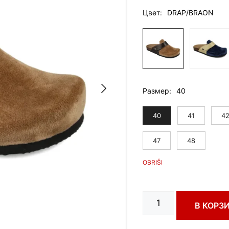
Цвет
DRAP/BRAON
Размер
40
40
41
4
47
48
Количество
В КОРЗ
товара
CAKI