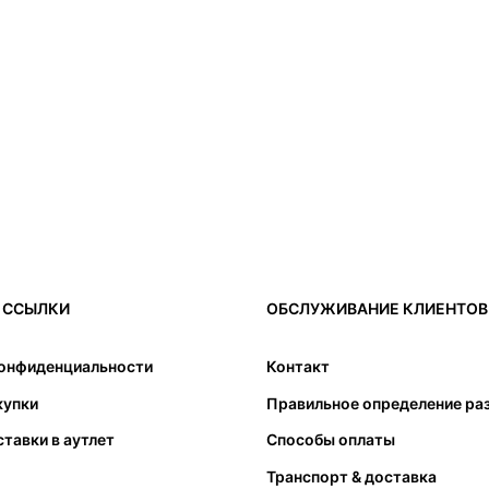
пространство на не
 ССЫЛКИ
ОБСЛУЖИВАНИЕ КЛИЕНТОВ
3. Для пальцев оста
свободного движени
конфиденциальности
Контакт
4. Напоминаем, что
купки
Правильное определение ра
возместить покупкой
ставки в аутлет
Способы оплаты
может вызвать толь
соответствующего р
Транспорт & доставка