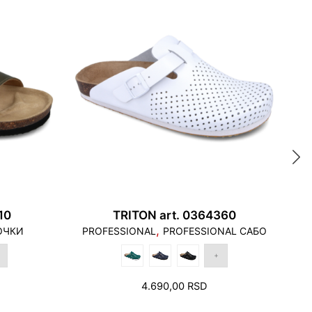
6 - 31,0
a odnosi se na potrebnu dužinu stopala za
 касаться края подошвы, и пятка не должна
одошвы.
10
TRITON art. 0364360
,
ОЧКИ
PROFESSIONAL
PROFESSIONAL САБО
4.690,00
RSD
альцев необходимо оставить свободное