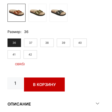
Размер
36
36
37
38
39
40
41
42
Количество
В КОРЗИНУ
товара
BADAJOZ
art.
4193610
ОПИСАНИЕ