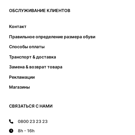
вызвать только проблемы. Таким образом, при
выборе соответствующего размера, кроме
ОБСЛУЖИВАНИЕ КЛИЕНТОВ
подходящей длины также следует обратить
внимание на соответствующую ширину
Контакт
подошвы. Стопа не должна касаться передней
Правильное определение размера обуви
и задней части и не должна наступать на край
подошвы.
Способы оплаты
Транспорт & доставка
Замена & возврат товара
Рекламации
Магазины
СВЯЗАТЬСЯ С НАМИ
0800 23 23 23
8h - 16h