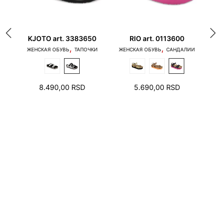
50
KJOTO art. 3383650
RIO art. 0113600
,
,
И
ЖЕНСКАЯ ОБУВЬ
ТАПОЧКИ
ЖЕНСКАЯ ОБУВЬ
САНДАЛИИ
1. Пальцы не должны касаться края подошвы, и
8.490,00
RSD
5.690,00
RSD
пятка не должна наступать на край подошвы.
2. В зоне пятки и пальцев необходимо оставить