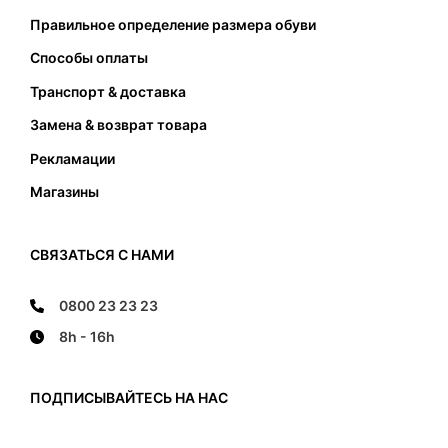
подошвы. Стопа не должна касаться передней
Правильное определение размера обуви
и задней части и не должна наступать на край
подошвы.
Способы оплаты
Транспорт & доставка
Замена & возврат товара
Рекламации
Магазины
СВЯЗАТЬСЯ С НАМИ
0800 23 23 23
8h - 16h
ПОДПИСЫВАЙТЕСЬ НА НАС