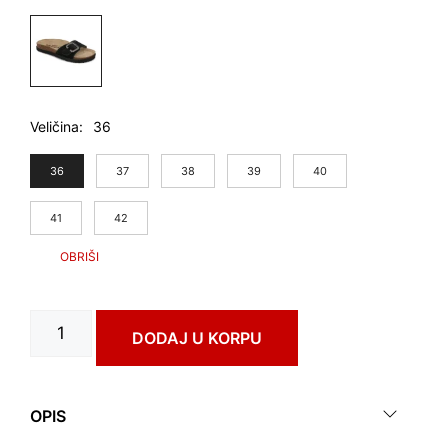
Veličina
36
36
37
38
39
40
41
42
COMODOS
DODAJ U KORPU
art.
3713650
количина
OPIS