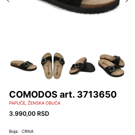
COMODOS art. 3713650
PAPUČE
,
ŽENSKA OBUĆA
3.990,00
RSD
Boja
CRNA