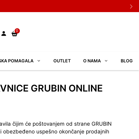
0
SKA POMAGALA
OUTLET
O NAMA
BLOG
VNICE GRUBIN ONLINE
avila čijim će poštovanjem od strane GRUBIN
biti obezbeđeno uspešno okončanje prodajnih