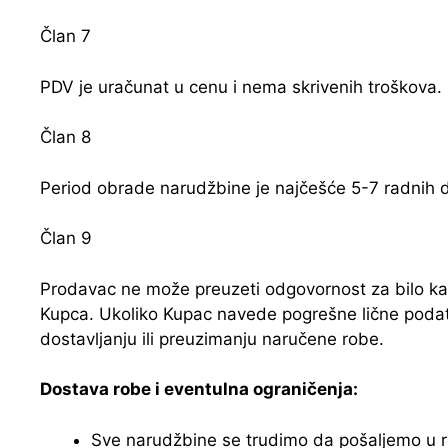
Član 7
PDV je uračunat u cenu i nema skrivenih troškova.
Član 8
Period obrade narudžbine je najčešće 5-7 radnih d
Član 9
Prodavac ne može preuzeti odgovornost za bilo ka
Kupca. Ukoliko Kupac navede pogrešne lične podat
dostavljanju ili preuzimanju naručene robe.
Dostava robe i eventulna ograničenja:
Sve narudžbine se trudimo da pošaljemo u r