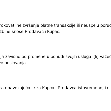
kovati neizvršenje platne transakcije ili neuspelu porud
udžbine snose Prodavac i Kupac.
 zavisno od promene u ponudi svojih usluga i(li) važeć
ve poslovanja.
obavezujuća je za Kupca i Prodavca istovremeno, i ne