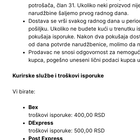
potrošača, član 31. Ukoliko neki proizvod ni
narudžbine šaljemo prvog radnog dana.
Dostava se vrši svakog radnog dana u perio
pošiljku. Ukoliko ne budete kući u trenutku i
pokušaja isporuke. Nakon dva pokušaja dosta
od dana potvrde narudžbenice, molimo da na
Prodavac ne snosi odgovornost za nemogućnos
kupca, pogešno uneseni lični podaci kupca u 
Kurirske službe i troškovi isporuke
Vi birate:
Bex
troškovi isporuke: 400,00 RSD
DExpress
troškovi isporuke: 500,00 RSD
Post Express