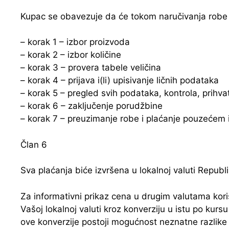
Kupac se obavezuje da će tokom naručivanja robe 
– korak 1 – izbor proizvoda
– korak 2 – izbor količine
– korak 3 – provera tabele veličina
– korak 4 – prijava i(li) upisivanje ličnih podataka
– korak 5 – pregled svih podataka, kontrola, prihva
– korak 6 – zaključenje porudžbine
– korak 7 – preuzimanje robe i plaćanje pouzećem i
Član 6
Sva plaćanja biće izvršena u lokalnoj valuti Republi
Za informativni prikaz cena u drugim valutama koris
Vašoj lokalnoj valuti kroz konverziju u istu po kurs
ove konverzije postoji mogućnost neznatne razlik