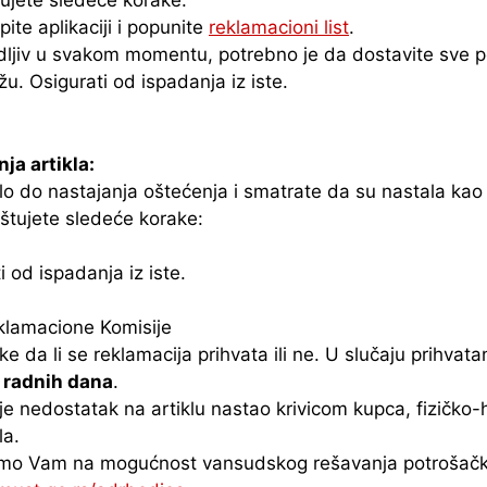
ujete sledeće korake:
ite aplikaciji i popunite
reklamacioni list
.
vidljiv u svakom momentu, potrebno je da dostavite sve 
u. Osigurati od ispadanja iz iste.
ja artikla:
šlo do nastajanja oštećenja i smatrate da su nastala kao 
štujete sledeće korake:
 od ispadanja iz iste.
klamacione Komisije
e da li se reklamacija prihvata ili ne. U slučaju prihvat
5 radnih dana
.
e nedostatak na artiklu nastao krivicom kupca, fizičko-h
la.
jemo Vam na mogućnost vansudskog rešavanja potrošačk