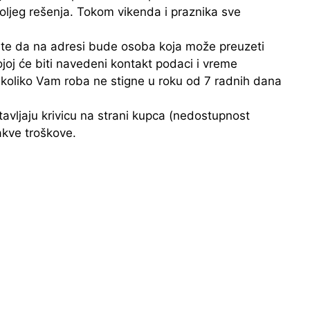
boljeg rešenja. Tokom vikenda i praznika sve
ite da na adresi bude osoba koja može preuzeti
ojoj će biti navedeni kontakt podaci i vreme
Ukoliko Vam roba ne stigne u roku od 7 radnih dana
vljaju krivicu na strani kupca (nedostupnost
akve troškove.