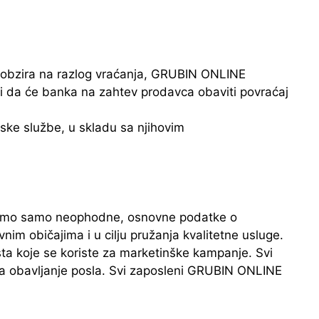
ez obzira na razlog vraćanja, GRUBIN ONLINE
či da će banka na zahtev prodavca obaviti povraćaj
rske službe, u skladu sa njihovim
ljamo samo neophodne, osnovne podatke o
im običajima i u cilju pružanja kvalitetne usluge.
sta koje se koriste za marketinške kampanje. Svi
za obavljanje posla. Svi zaposleni GRUBIN ONLINE