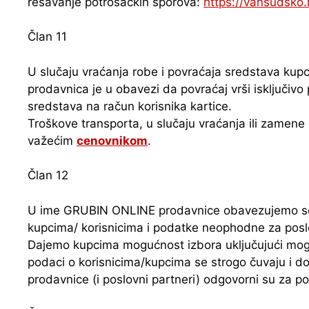
rešavanje potrošačkih sporova:
https://vansudsko.
Član 11
U slučaju vraćanja robe i povraćaja sredstava kup
prodavnica je u obavezi da povraćaj vrši isključi
sredstava na račun korisnika kartice.
Troškove transporta, u slučaju vraćanja ili zamene
važećim
cenovnikom
.
Član 12
U ime GRUBIN ONLINE prodavnice obavezujemo se 
kupcima/ korisnicima i podatke neophodne za poslov
Dajemo kupcima mogućnost izbora uključujući mogućn
podaci o korisnicima/kupcima se strogo čuvaju i d
prodavnice (i poslovni partneri) odgovorni su za po