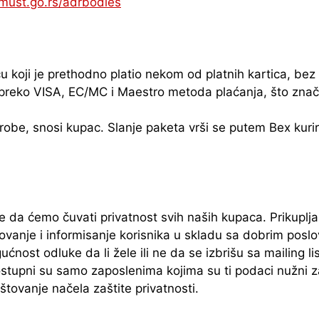
must.go.rs/adrbodies
cu koji je prethodno platio nekom od platnih kartica, b
vo preko VISA, EC/MC i Maestro metoda plaćanja, što zna
 robe, snosi kupac. Slanje paketa vrši se putem Bex kuri
da ćemo čuvati privatnost svih naših kupaca. Prikup
anje i informisanje korisnika u skladu sa dobrim poslovn
ost odluke da li žele ili ne da se izbrišu sa mailing li
ostupni su samo zaposlenima kojima su ti podaci nužni 
štovanje načela zaštite privatnosti.