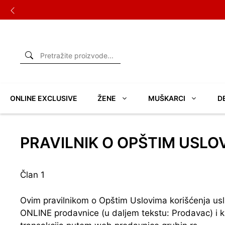
Skip
to
content
ONLINE EXCLUSIVE
ŽENE
MUŠKARCI
D
PRAVILNIK O OPŠTIM USLO
Član 1
Ovim pravilnikom o Opštim Uslovima korišćenja us
ONLINE prodavnice (u daljem tekstu: Prodavac) i k