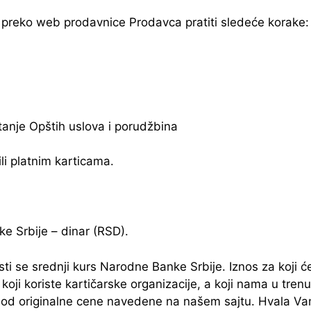
preko web prodavnice Prodavca pratiti sledeće korake:
tanje Opštih uslova i porudžbina
li platnim karticama.
ke Srbije – dinar (RSD).
ti se srednji kurs Narodne Banke Srbije. Iznos za koji ć
u koji koriste kartičarske organizacije, a koji nama u tre
e od originalne cene navedene na našem sajtu. Hvala V