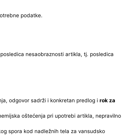
potrebne podatke.
posledica nesaobraznosti artikla, tj. posledica
anja, odgovor sadrži i konkretan predlog i
rok za
emijska oštećenja pri upotrebi artikla, nepravilno
og spora kod nadležnih tela za vansudsko