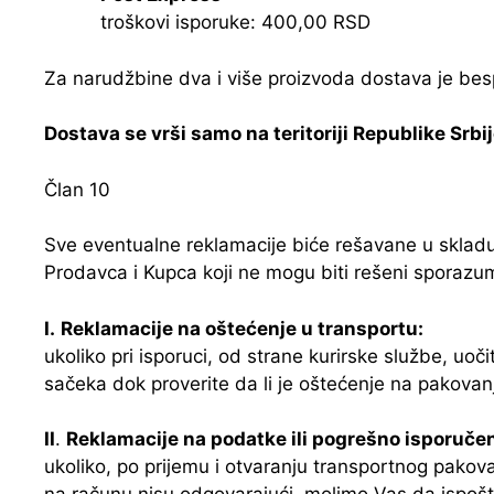
troškovi isporuke: 400,00 RSD
Za narudžbine dva i više proizvoda dostava je bes
Dostava se vrši samo na teritoriji Republike Srbi
Član 10
Sve eventualne reklamacije biće rešavane u skladu
Prodavca i Kupca koji ne mogu biti rešeni sporazu
I.
Reklamacije na oštećenje u transportu:
ukoliko pri isporuci, od strane kurirske službe, uoč
sačeka dok proverite da li je oštećenje na pakovanju
II
.
Reklamacije na podatke ili pogrešno isporučen 
ukoliko, po prijemu i otvaranju transportnog pakova