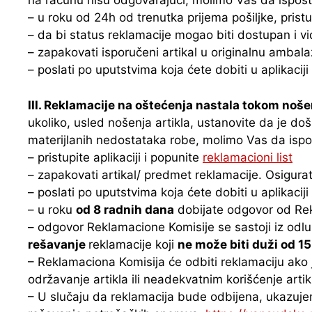
na računu nisu odgovarajući, molimo Vas da ispošt
– u roku od 24h od trenutka prijema pošiljke, pristup
– da bi status reklamacije mogao biti dostupan i 
– zapakovati isporučeni artikal u originalnu ambalaž
– poslati po uputstvima koja ćete dobiti u aplikaciji
III. Reklamacije na oštećenja nastala tokom nošen
ukoliko, usled nošenja artikla, ustanovite da je do
materijlanih nedostataka robe, molimo Vas da ispo
– pristupite aplikaciji i popunite
reklamacioni list
– zapakovati artikal/ predmet reklamacije. Osigurati
– poslati po uputstvima koja ćete dobiti u aplikaciji
– u roku
od 8 radnih dana
dobijate odgovor od Re
– odgovor Reklamacione Komisije se sastoji iz odluk
rešavanje
reklamacije koji
ne može biti duži od 1
– Reklamaciona Komisija će odbiti reklamaciju ako j
održavanje artikla ili neadekvatnim korišćenje artik
– U slučaju da reklamacija bude odbijena, ukazu