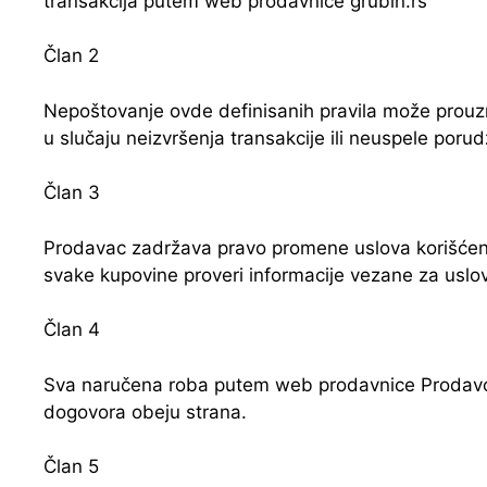
transakcija putem web prodavnice grubin.rs
Član 2
Nepoštovanje ovde definisanih pravila može prouzro
u slučaju neizvršenja transakcije ili neuspele por
Član 3
Prodavac zadržava pravo promene uslova korišćenja
svake kupovine proveri informacije vezane za uslo
Član 4
Sva naručena roba putem web prodavnice Prodavca 
dogovora obeju strana.
Član 5