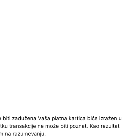
e biti zadužena Vaša platna kartica biće izražen u
nutku transakcije ne može biti poznat. Kao rezultat
am na razumevanju.