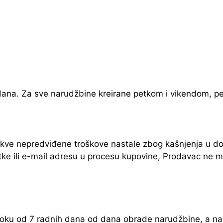
ana. Za sve narudžbine kreirane petkom i vikendom, per
kve nepredviđene troškove nastale zbog kašnjenja u do
ke ili e-mail adresu u procesu kupovine, Prodavac ne 
oku od 7 radnih dana od dana obrade narudžbine, a na