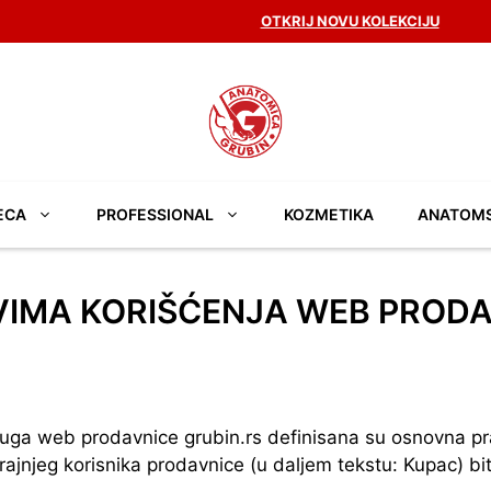
OTKRIJ NOVU KOLEKCIJU
ECA
PROFESSIONAL
KOZMETIKA
ANATOM
VIMA KORIŠĆENJA WEB PRODA
luga web prodavnice grubin.rs definisana su osnovna pr
rajnjeg korisnika prodavnice (u daljem tekstu: Kupac) 