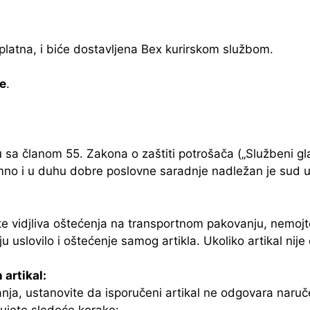
platna, i biće dostavljena Bex kurirskom službom.
je
.
 sa članom 55. Zakona o zaštiti potrošača („Službeni gl
mno i u duhu dobre poslovne saradnje nadležan je sud u
ite vidjliva oštećenja na transportnom pakovanju, nemojte 
 uslovilo i oštećenje samog artikla. Ukoliko artikal nije
artikal:
nja, ustanovite da isporučeni artikal ne odgovara naručen