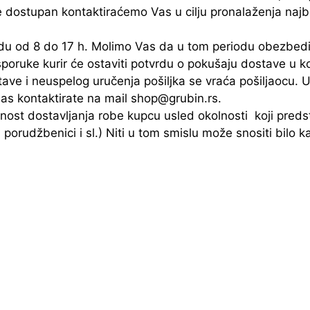
je dostupan kontaktiraćemo Vas u cilju pronalaženja naj
du od 8 do 17 h. Molimo Vas da u tom periodu obezbed
sporuke kurir će ostaviti potvrdu o pokušaju dostave u k
ve i neuspelog uručenja pošiljka se vraća pošiljaocu. 
s kontaktirate na mail shop@grubin.rs.
t dostavljanja robe kupcu usled okolnosti koji predsta
porudžbenici i sl.) Niti u tom smislu može snositi bilo k