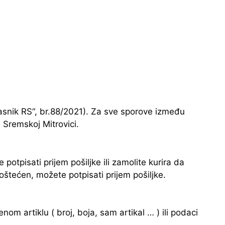
asnik RS“, br.88/2021). Za sve sporove između
 Sremskoj Mitrovici.
potpisati prijem pošiljke ili zamolite kurira da
 oštećen, možete potpisati prijem pošiljke.
om artiklu ( broj, boja, sam artikal … ) ili podaci