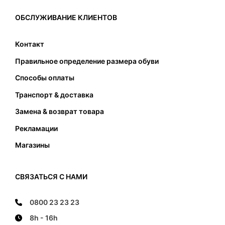
вызвать только проблемы. Таким образом, при
выборе соответствующего размера, кроме
ОБСЛУЖИВАНИЕ КЛИЕНТОВ
подходящей длины также следует обратить
внимание на соответствующую ширину
Контакт
подошвы. Стопа не должна касаться передней
Правильное определение размера обуви
и задней части и не должна наступать на край
подошвы.
Способы оплаты
Транспорт & доставка
Замена & возврат товара
Рекламации
Магазины
СВЯЗАТЬСЯ С НАМИ
0800 23 23 23
8h - 16h