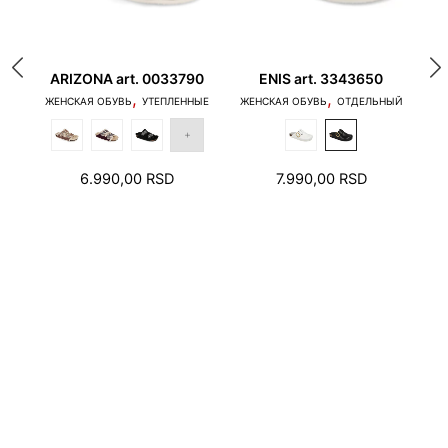
680
ARIZONA art. 0033790
ENIS art. 3343650
A
,
,
Ь
ЖЕНСКАЯ ОБУВЬ
УТЕПЛЕННЫЕ
ЖЕНСКАЯ ОБУВЬ
ОТДЕЛЬНЫЙ
1. Пальцы не должны касаться края подошвы, и
6.990,00
RSD
7.990,00
RSD
пятка не должна наступать на край подошвы.
2. В зоне пятки и пальцев необходимо оставить