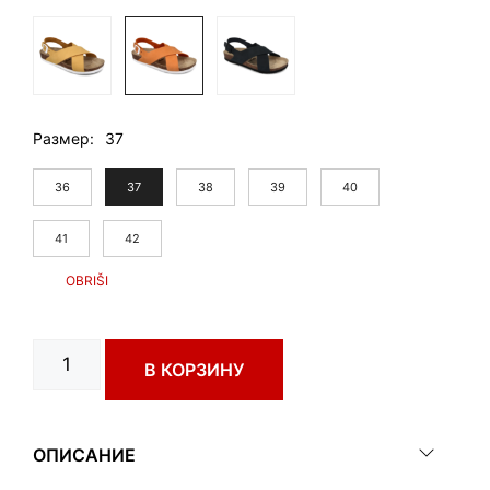
Размер
37
36
37
38
39
40
41
42
Количество
В КОРЗИНУ
товара
FENIX
art.
0483610
ОПИСАНИЕ