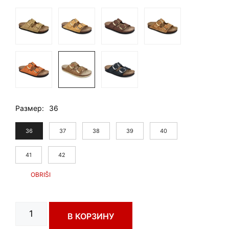
Размер
36
36
37
38
39
40
41
42
Количество
В КОРЗИНУ
товара
KAŠMIR