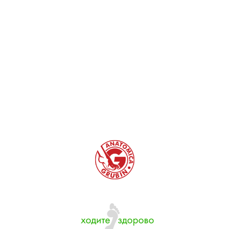
4. Напоминаем, что недостаточную ширину
подошвы нельзя возместить покупкой
большего размера. Это, на самом деле, может
вызвать только проблемы. Таким образом, при
выборе соответствующего размера, кроме
подходящей длины также следует обратить
внимание на соответствующую ширину
подошвы. Стопа не должна касаться передней
и задней части и не должна наступать на край
подошвы.