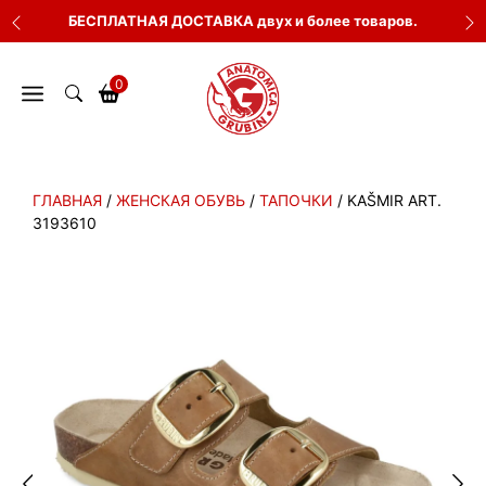
Перейти
БЕСПЛАТНАЯ ДОСТАВКА двух и более товаров.
к
содержимому
0
ГЛАВНАЯ
/
ЖЕНСКАЯ ОБУВЬ
/
ТАПОЧКИ
/ KAŠMIR ART.
3193610