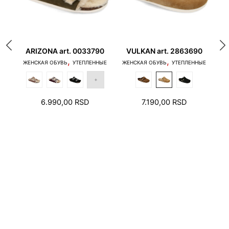
Метка:
Classic Women
ARIZONA art. 0033790
VULKAN art. 2863690
Z
,
,
Ь
ЖЕНСКАЯ ОБУВЬ
УТЕПЛЕННЫЕ
ЖЕНСКАЯ ОБУВЬ
УТЕПЛЕННЫЕ
1. Пальцы не должны касаться края подошвы, и
РВОНАЧАЛЬНАЯ
6.990,00
RSD
7.190,00
RSD
пятка не должна наступать на край подошвы.
НА
ЕКУЩАЯ
СТАВЛЯЛА
ЕНА:
490,00 RSD.
990,00 RSD.