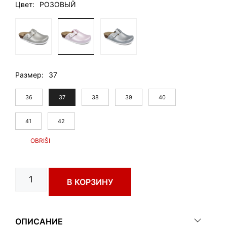
Цвет
РОЗОВЫЙ
Размер
37
36
37
38
39
40
41
42
Количество
В КОРЗИНУ
товара
RIM
art.
0053670
ОПИСАНИЕ