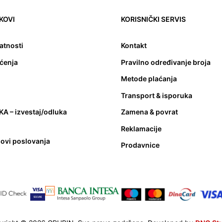
NKOVI
KORISNIČKI SERVIS
vatnosti
Kontakt
šćenja
Pravilno određivanje broja
Metode plaćanja
Transport & isporuka
A – izvestaj/odluka
Zamena & povrat
Reklamacije
lovi poslovanja
Prodavnice