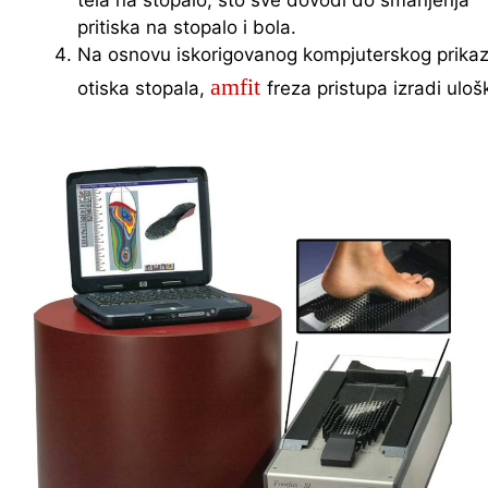
tela na stopalo, što sve dovodi do smanjenja
pritiska na stopalo i bola.
Na osnovu iskorigovanog kompjuterskog prika
amfit
otiska stopala,
freza pristupa izradi uloš