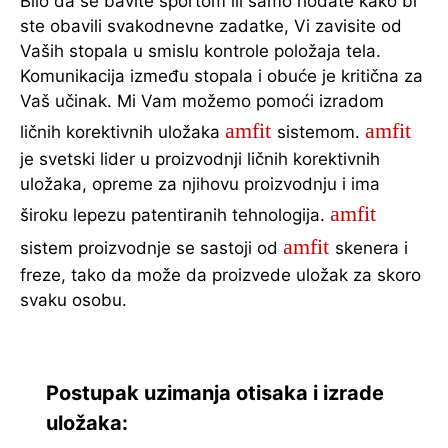
Bilo da se bavite sportom ili samo hodate kako bi
ste obavili svakodnevne zadatke, Vi zavisite od
Vaših stopala u smislu kontrole položaja tela.
Komunikacija između stopala i obuće je kritična za
Vaš učinak. Mi Vam možemo pomoći izradom
amfit
amfit
ličnih korektivnih uložaka
sistemom.
je svetski lider u proizvodnji ličnih korektivnih
uložaka, opreme za njihovu proizvodnju i ima
amfit
široku lepezu patentiranih tehnologija.
amfit
sistem proizvodnje se sastoji od
skenera i
freze, tako da može da proizvede uložak za skoro
svaku osobu.
Postupak uzimanja otisaka i izrade
uložaka: