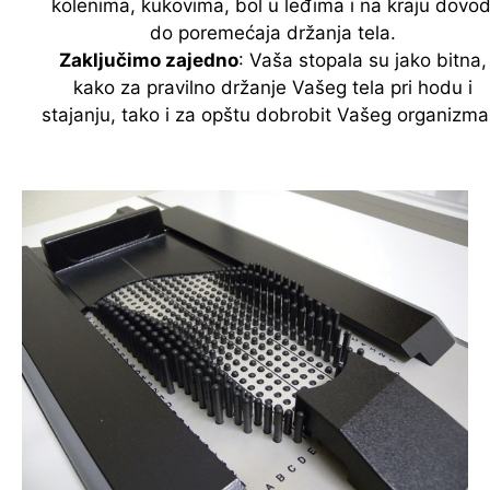
kolenima, kukovima, bol u leđima i na kraju dovod
do poremećaja držanja tela.
Zaključimo zajedno
: Vaša stopala su jako bitna,
kako za pravilno držanje Vašeg tela pri hodu i
stajanju, tako i za opštu dobrobit Vašeg organizma!