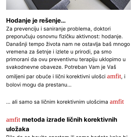
Hodanje je rešenje…
Za prevenciju i saniranje problema, doktori
preporučuju osnovnu fizičku aktivnost: hodanje.
Današnji tempo života nam ne ostavlja baš mnogo
vremena za šetnje i izlete u prirodi, pa smo
primorani da ovu preventivnu terapiju uklopimo u
svakodnevne obaveze. Potreban Vam je Vaš
amfit
omiljeni par obuće i lični korektivni ulošci
, i
bolovi mogu da prestanu…
amfit
… ali samo sa ličnim korektivnim ulošcima
amfit
metoda izrade ličnih korektivnih
uložaka