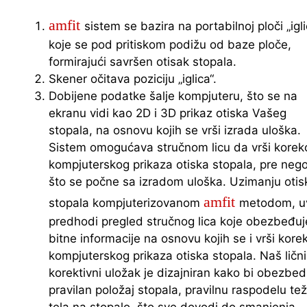
amfit
sistem se bazira na portabilnoj ploči „igli
koje se pod pritiskom podižu od baze ploče,
formirajući savršen otisak stopala.
Skener očitava poziciju „iglica“.
Dobijene podatke šalje kompjuteru, što se na
ekranu vidi kao 2D i 3D prikaz otiska Vašeg
stopala, na osnovu kojih se vrši izrada uloška.
Sistem omogućava stručnom licu da vrši korekc
kompjuterskog prikaza otiska stopala, pre neg
što se počne sa izradom uloška. Uzimanju otis
amfit
stopala kompjuterizovanom
metodom, u
predhodi pregled stručnog lica koje obezbeđuj
bitne informacije na osnovu kojih se i vrši korek
kompjuterskog prikaza otiska stopala. Naš lični
korektivni uložak je dizajniran kako bi obezbed
pravilan položaj stopala, pravilnu raspodelu te