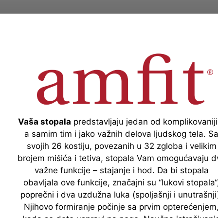
Vaša stopala
predstavljaju jedan od komplikovaniji
a samim tim i jako važnih delova ljudskog tela. S
svojih 26 kostiju, povezanih u 32 zgloba i velikim
brojem mišića i tetiva, stopala Vam omogućavaju d
važne funkcije – stajanje i hod. Da bi stopala
obavljala ove funkcije, značajni su “lukovi stopala“
poprečni i dva uzdužna luka (spoljašnji i unutrašnji
Njihovo formiranje počinje sa prvim opterećenjem