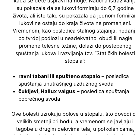
kada se dete uspravi na noge. Naučna istraživanj
su pokazala da se lukovi formiraju do 6,7 godine
života, ali isto tako su pokazala da jednom formira
lukovi ne ostaju do kraja života ne promenjeni.
Vremenom, kao posledica stalnog stajanja, hodan
po tvrdoj podlozi u neadekvatnoj obući ili nagle
promene telesne težine, dolazi do postepenog
spuštanja lukova i razvijanja tzv. “Statičkih bolesti
stopala”:
ravni tabani ili spušteno stopalo
– posledica
spuštanja unutrašnjeg uzdužnog svoda
čukljevi, Hallux valgus
– posledica spuštanja
poprečnog svoda
Ove bolesti uzrokuju bolove u stopalu, što dovodi 
velikih smetnji pri hodu, a vremenom se javljaju i
tegobe u drugim delovima tela, u potkolenicama,