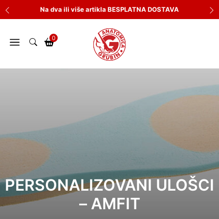
Skip
Na dva ili više artikla BESPLATNA DOSTAVA
to
content
0
PERSONALIZOVANI ULOŠCI
– AMFIT