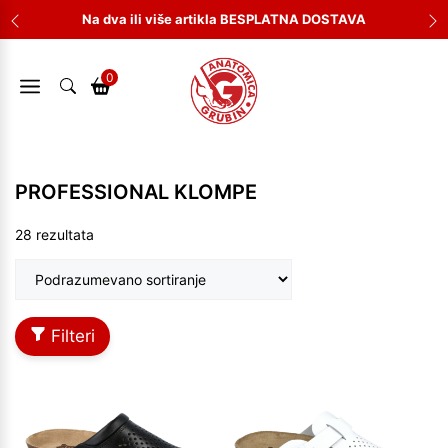
Skip
Na dva ili više artikla BESPLATNA DOSTAVA
to
content
0
PROFESSIONAL KLOMPE
28 rezultata
Filteri