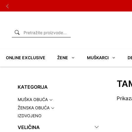
Skip
to
content
ONLINE EXCLUSIVE
ŽENE
MUŠKARCI
D
TA
KATEGORIJA
Prikaz
MUŠKA OBUĆA
ŽENSKA OBUĆA
IZDVOJENO
VELIČINA