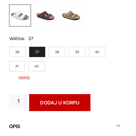
Veličina
37
36
37
38
39
40
41
42
DAGLAS
DODAJ U KORPU
art.
0473610
количина
OPIS