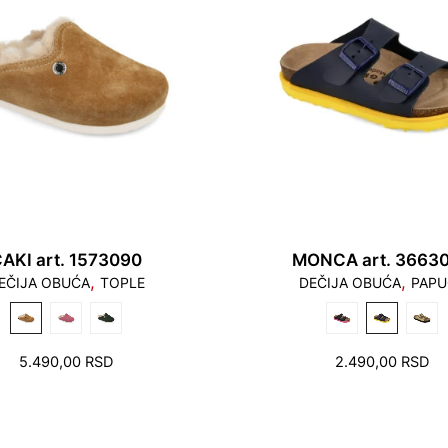
33/2
19,6
34/3
20,
1. Prsti ne treba da d
sme da stoji na rubu le
35/4
21,0
Navedeni opseg dužin
navedeni broj.
AKI art. 1573090
MONCA art. 3663
,
,
EČIJA OBUĆA
TOPLE
DEČIJA OBUĆA
PAPU
2. Stopalu treba ostav
5.490,00
RSD
2.490,00
RSD
pete i prstiju.