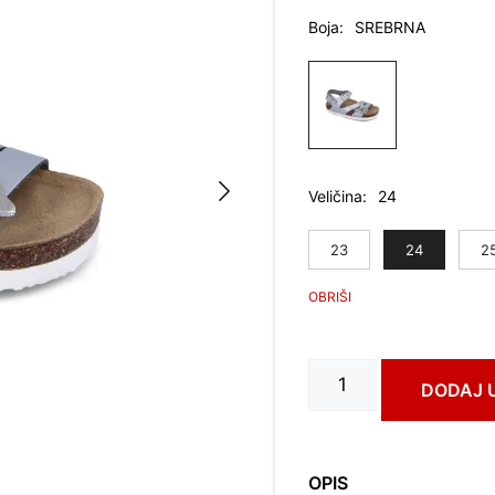
Boja
SREBRNA
Veličina
24
23
24
2
KATY
DODAJ 
art.
1162350
количина
OPIS