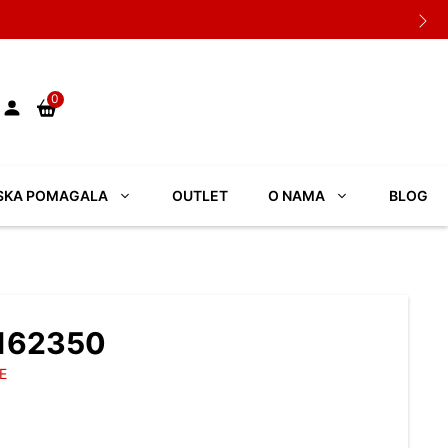
0
SKA POMAGALA
OUTLET
O NAMA
BLOG
1162350
E