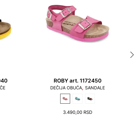
 - 20,1
2 - 20,9
odiruju ivicu gazeće površine, kao što ni peta ne
žišta.
 - 21,7
a odnosi se na potrebnu dužinu stopala za
040
ROBY art. 1172450
,
ČE
DEČIJA OBUĆA
SANDALE
iti prostor od nekoliko milimetara u području
3.490,00
RSD