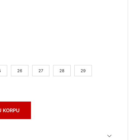
5
26
27
28
29
U KORPU