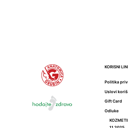
KORISNI LI
Politika pri
Uslovi kori
Gift Card
Odluke
KOZMETIK
11.2025.