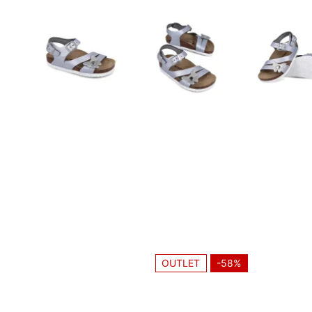
OUTLET
-58%