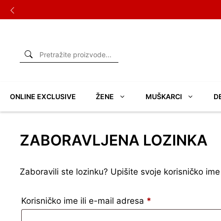
Skip
to
content
ONLINE EXCLUSIVE
ŽENE
MUŠKARCI
D
ZABORAVLJENA LOZINKA
Zaboravili ste lozinku? Upišite svoje korisničko ime 
Обавезно
Korisničko ime ili e-mail adresa
*