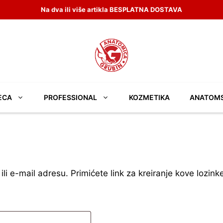
Na dva ili više artikla BESPLATNA DOSTAVA
ECA
PROFESSIONAL
KOZMETIKA
ANATOM
ili e-mail adresu. Primićete link za kreiranje kove lozink