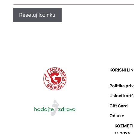
Resetuj lozinku
KORISNI LI
Politika pri
Uslovi kori
Gift Card
Odluke
KOZMETIK
11.2025.