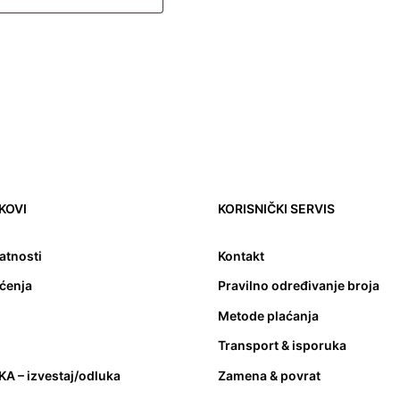
NKOVI
KORISNIČKI SERVIS
vatnosti
Kontakt
šćenja
Pravilno određivanje broja
Metode plaćanja
Transport & isporuka
A – izvestaj/odluka
Zamena & povrat