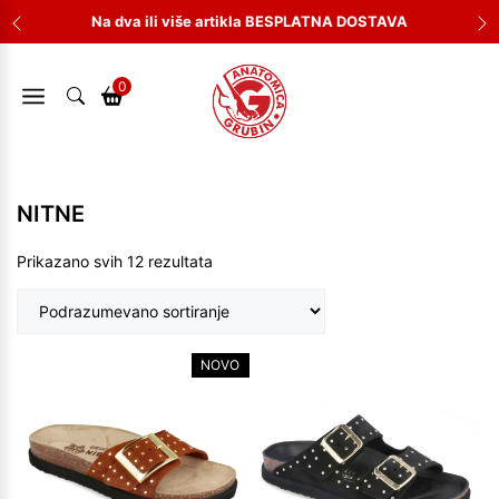
Skip
Na dva ili više artikla BESPLATNA DOSTAVA
to
content
0
NITNE
Prikazano svih 12 rezultata
NOVO