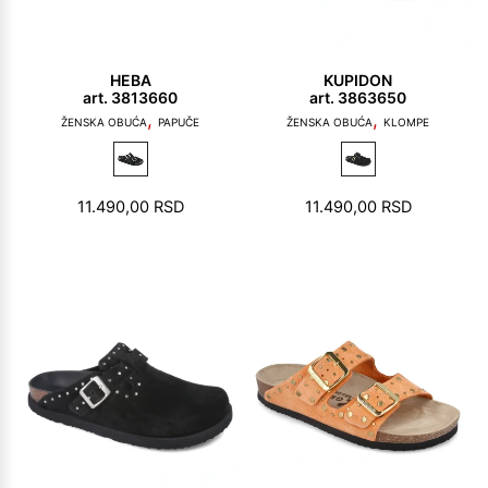
HEBA
KUPIDON
art. 3813660
art. 3863650
,
,
ŽENSKA OBUĆA
PAPUČE
ŽENSKA OBUĆA
KLOMPE
11.490,00
RSD
11.490,00
RSD