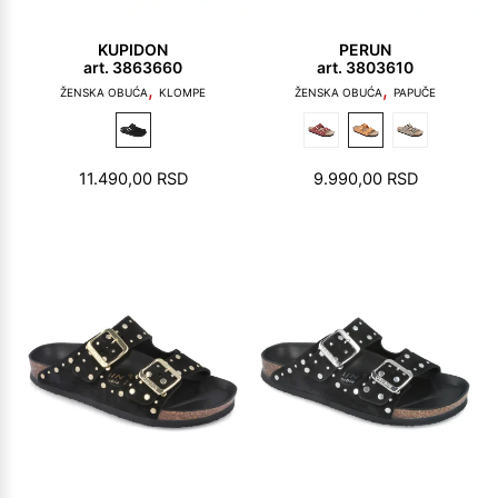
KUPIDON
PERUN
art. 3863660
art. 3803610
,
,
ŽENSKA OBUĆA
KLOMPE
ŽENSKA OBUĆA
PAPUČE
11.490,00
RSD
9.990,00
RSD