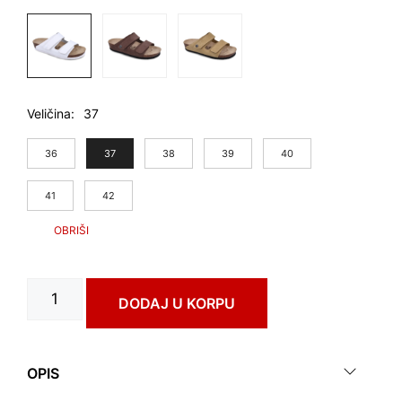
Veličina
37
36
37
38
39
40
41
42
DAGLAS
DODAJ U KORPU
art.
0473610
количина
OPIS