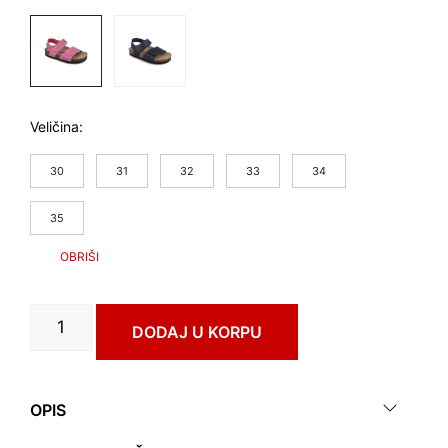
Veličina
30
31
32
33
34
35
DIONIS
DODAJ U KORPU
art.
1863050
количина
OPIS