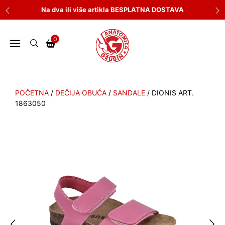
Skip
Na dva ili više artikla BESPLATNA DOSTAVA
to
content
0
POČETNA
/
DEČIJA OBUĆA
/
SANDALE
/ DIONIS ART.
1863050