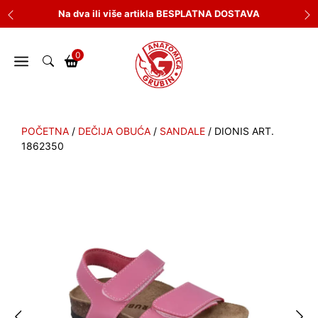
Skip
Na dva ili više artikla BESPLATNA DOSTAVA
to
content
0
POČETNA
/
DEČIJA OBUĆA
/
SANDALE
/ DIONIS ART.
1862350