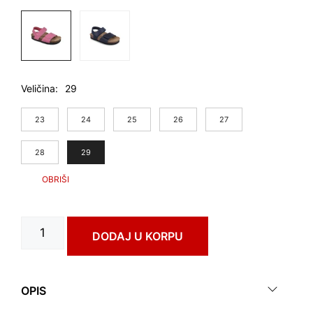
Veličina
29
23
24
25
26
27
28
29
DIONIS
DODAJ U KORPU
art.
1862350
количина
OPIS