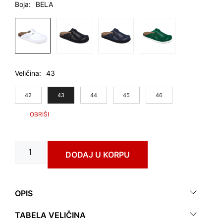
Boja
BELA
Veličina
43
42
43
44
45
46
KATAR
DODAJ U KORPU
art.
0664280
количина
OPIS
TABELA VELIČINA
Exclusive linija –