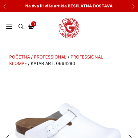
Skip
Na dva ili više artikla BESPLATNA DOSTAVA
to
content
0
POČETNA
/
PROFESSIONAL
/
PROFESSIONAL
KLOMPE
/ KATAR ART. 0664280