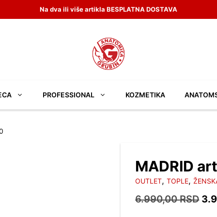
Na dva ili više artikla BESPLATNA DOSTAVA
ECA
PROFESSIONAL
KOZMETIKA
ANATOM
0
MADRID ar
,
,
OUTLET
TOPLE
ŽENSK
Ор
6.990,00
RSD
3.
це