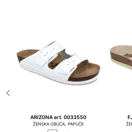
ARIZONA art. 0033550
F
,
ŽENSKA OBUĆA
PAPUČE
ŽE