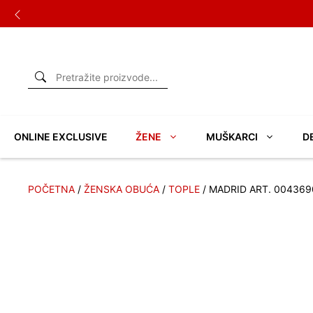
Skip
to
content
ONLINE EXCLUSIVE
ŽENE
MUŠKARCI
D
POČETNA
/
ŽENSKA OBUĆA
/
TOPLE
/ MADRID ART. 004369