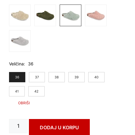
Veličina
36
36
37
38
39
40
41
42
NASTJA
DODAJ U KORPU
art.
3563680