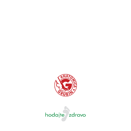
širinu ležišta. Stopalo, pored toga što ne sme
doticati prednji i zadnji deo, ono ne sme nigde da
naleže ni na rub ležišta.