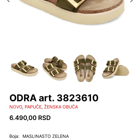
ODRA art. 3823610
NOVO
,
PAPUČE
,
ŽENSKA OBUĆA
6.490,00
RSD
Boja
MASLINASTO ZELENA