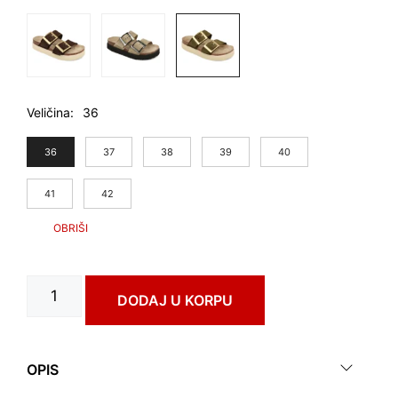
Veličina
36
36
37
38
39
40
41
42
ODRA
DODAJ U KORPU
art.
3823610
количина
OPIS