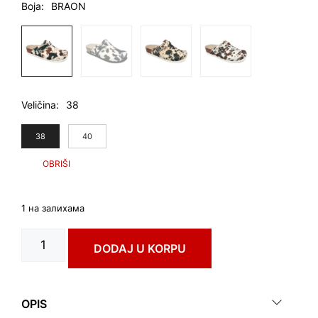
Boja
BRAON
Veličina
38
38
40
1 на залихама
RIM
DODAJ U KORPU
art.
0053640
количина
OPIS