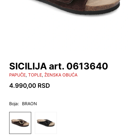
SICILIJA art. 0613640
PAPUČE
,
TOPLE
,
ŽENSKA OBUĆA
4.990,00
RSD
Boja
BRAON