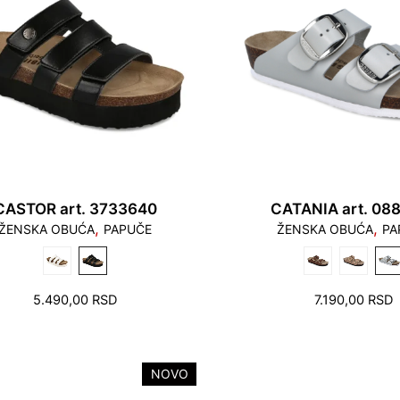
CASTOR art. 3733640
CATANIA art. 08
,
,
ŽENSKA OBUĆA
PAPUČE
ŽENSKA OBUĆA
PA
5.490,00
RSD
7.190,00
RSD
NOVO