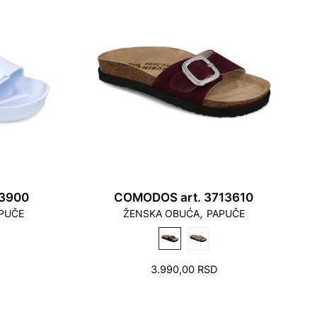
93900
COMODOS art. 3713610
,
PUČE
ŽENSKA OBUĆA
PAPUČE
3.990,00
RSD