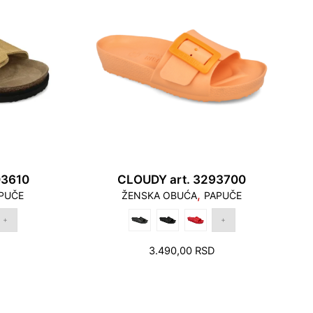
03610
CLOUDY art. 3293700
,
PUČE
ŽENSKA OBUĆA
PAPUČE
3.490,00
RSD