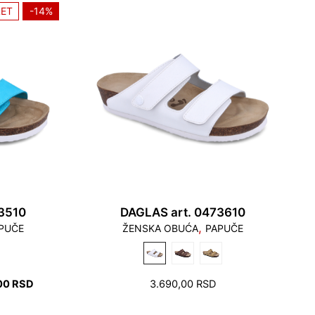
ET
-14%
3510
DAGLAS art. 0473610
,
PUČE
ŽENSKA OBUĆA
PAPUČE
НАЛНА
ТРЕНУТНА
00
RSD
3.690,00
RSD
ЦЕНА
ЈЕ: