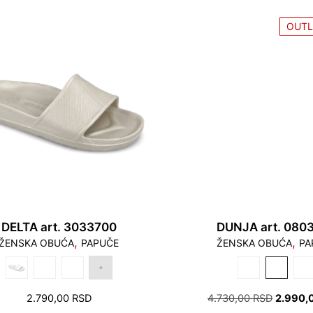
БИЛА:
OUTL
3.490,0
DELTA art. 3033700
DUNJA art. 080
,
,
ŽENSKA OBUĆA
PAPUČE
ŽENSKA OBUĆA
PA
ОРИГИ
2.790,00
RSD
4.730,00
RSD
2.990,
ЦЕНА