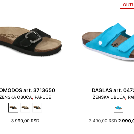
OUTL
3.190,00 RSD.
OMODOS art. 3713650
DAGLAS art. 047
,
,
ŽENSKA OBUĆA
PAPUČE
ŽENSKA OBUĆA
PA
ОРИГИ
3.990,00
RSD
3.490,00
RSD
2.990,
ЦЕНА
ЈЕ