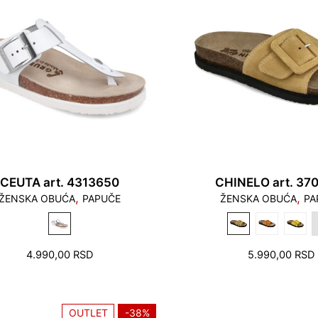
CEUTA art. 4313650
CHINELO art. 37
,
,
ŽENSKA OBUĆA
PAPUČE
ŽENSKA OBUĆA
PA
4.990,00
RSD
5.990,00
RSD
OUTLET
-38%