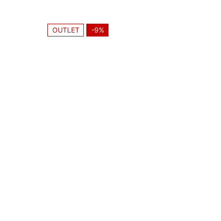
ЈЕ
БИЛА:
OUTLET
-9%
4.730,0
EDITH art. 0873510
EDITH art. 087
,
,
ŽENSKA OBUĆA
PAPUČE
ŽENSKA OBUĆA
PA