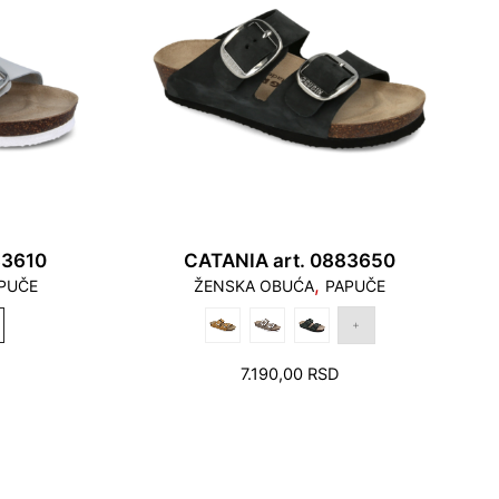
83610
CATANIA art. 0883650
,
PUČE
ŽENSKA OBUĆA
PAPUČE
7.190,00
RSD