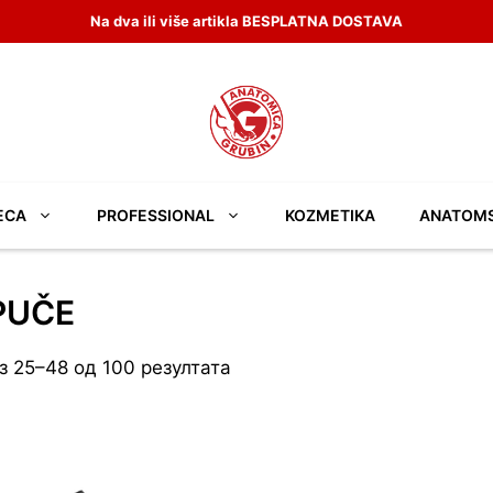
Na dva ili više artikla BESPLATNA DOSTAVA
ECA
PROFESSIONAL
KOZMETIKA
ANATOM
PUČE
з 25–48 од 100 резултата