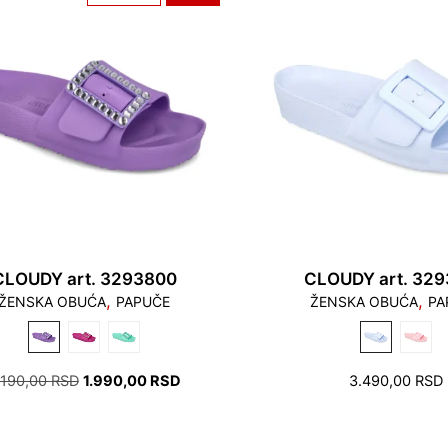
CLOUDY art. 3293800
CLOUDY art. 32
,
,
ŽENSKA OBUĆA
PAPUČE
ŽENSKA OBUĆA
PA
ОРИГИНАЛНА
ТРЕНУТНА
.190,00
RSD
1.990,00
RSD
3.490,00
RSD
ЦЕНА
ЦЕНА
ЈЕ
ЈЕ:
БИЛА:
1.990,00 RSD.