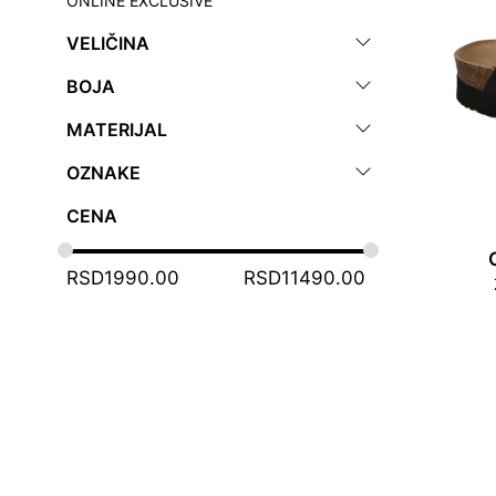
VELIČINA
BOJA
MATERIJAL
OZNAKE
CENA
RSD
1990.00
RSD
11490.00