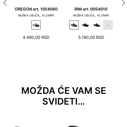
1. Prsti ne treba da dodiruju ivicu gazeće površine,
OREGON art. 1054060
RIM art. 0054010
,
,
kao što ni peta ne sme da stoji na rubu ležišta.
MUŠKA OBUĆA
KLOMPE
MUŠKA OBUĆA
KLOMPE
4.490,00
RSD
5.190,00
RSD
2. Stopalu treba ostaviti prostor od nekoliko
MOŽDA ĆE VAM SE
milimetara u području pete i prstiju.
SVIDETI…