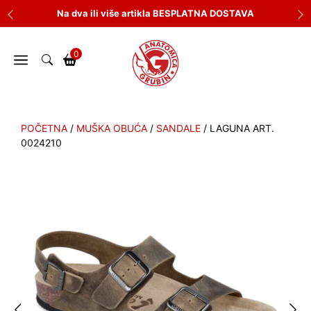
Skip
Na dva ili više artikla BESPLATNA DOSTAVA
to
content
0
POČETNA
/
MUŠKA OBUĆA
/
SANDALE
/ LAGUNA ART.
0024210